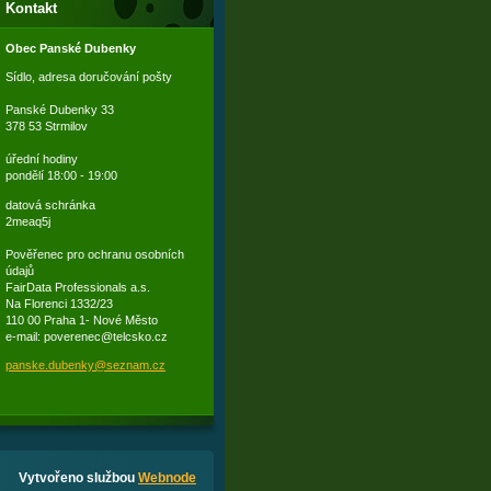
Kontakt
Obec Panské Dubenky
Sídlo, adresa doručování pošty
Panské Dubenky 33
378 53 Strmilov
úřední hodiny
pondělí 18:00 - 19:00
datová schránka
2meaq5j
Pověřenec pro ochranu osobních
údajů
FairData Professionals a.s.
Na Florenci 1332/23
110 00 Praha 1- Nové Město
e-mail: poverenec@telcsko.cz
panske.d
ubenky@s
eznam.cz
Vytvořeno službou
Webnode