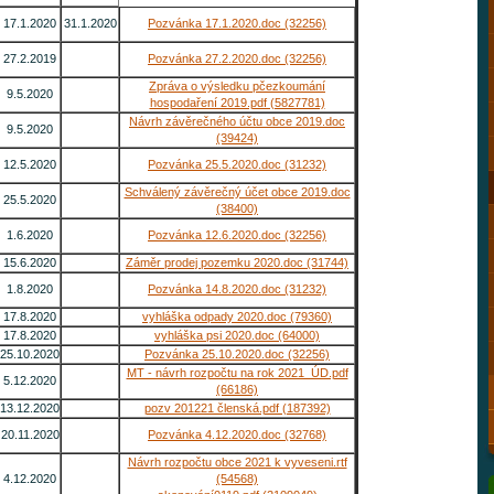
17.1.2020
31.1.2020
Pozvánka 17.1.2020.doc (32256)
27.2.2019
Pozvánka 27.2.2020.doc (32256)
Zpráva o výsledku pčezkoumání
9.5.2020
hospodaření 2019.pdf (5827781)
Návrh závěrečného účtu obce 2019.doc
9.5.2020
(39424)
12.5.2020
Pozvánka 25.5.2020.doc (31232)
Schválený závěrečný účet obce 2019.doc
25.5.2020
(38400)
1.6.2020
Pozvánka 12.6.2020.doc (32256)
15.6.2020
Záměr prodej pozemku 2020.doc (31744)
1.8.2020
Pozvánka 14.8.2020.doc (31232)
17.8.2020
vyhláška odpady 2020.doc (79360)
17.8.2020
vyhláška psi 2020.doc (64000)
25.10.2020
Pozvánka 25.10.2020.doc (32256)
MT - návrh rozpočtu na rok 2021_ÚD.pdf
5.12.2020
(66186)
13.12.2020
pozv 201221 členská.pdf (187392)
20.11.2020
Pozvánka 4.12.2020.doc (32768)
Návrh rozpočtu obce 2021 k vyveseni.rtf
4.12.2020
(54568)