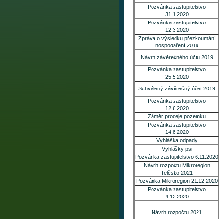
Pozvánka zastupitelstvo
31.1.2020
Pozvánka zastupitelstvo
12.3.2020
Zpráva o výsledku přezkoumání
hospodaření 2019
Návrh závěrečného účtu 2019
Pozvánka zastupitelstvo
25.5.2020
Schválený závěrečný účet 2019
Pozvánka zastupitelstvo
12.6.2020
Záměr prodeje pozemku
Pozvánka zastupitelstvo
14.8.2020
Vyhláška odpady
Vyhlášky psi
Pozvánka zastupitelstvo 6.11.2020
Návrh rozpočtu Mikroregion
Telčsko 2021
Pozvánka Mikroregion 21.12.2020
Pozvánka zastupitelstvo
4.12.2020
Návrh rozpočtu 2021