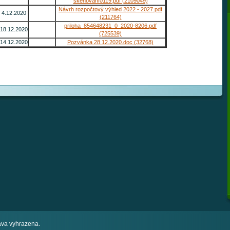
skenování0119.pdf (2109049)
Návrh rozpočtový výhled 2022 - 2027.pdf
4.12.2020
(211764)
priloha_854648231_0_2020-8206.pdf
18.12.2020
(725539)
14.12.2020
Pozvánka 28.12.2020.doc (32768)
va vyhrazena.