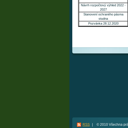
Návrh rozpočtový výhled 2022 -
2027
Stanovení ochraného pásma
studna
Pozvánka 28.12.2020
RSS
|
© 2010 Všechna prá