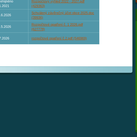
eřejněno
Rozpočtový výhled 2022 - 2027.pdf
1.2021
(429363)
Schválený závěrečný účet obce 2025.doc
.6.2026
(39936)
Rozpočtové opatření č. 1 2026.pdf
.5.2026
(627778)
7.2026
rozpočtové opatření č.2.pdf (546969)