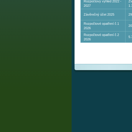
Rozpočtový výhled 2022 -
Zv
2027
1.
Závěrečný účet 2025
29
Rozpočtové opatření č.1
20
2026
Rozpočtové opatření č.2
5.
2026