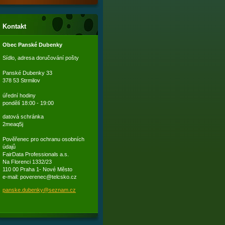
Kontakt
Obec Panské Dubenky
Sídlo, adresa doručování pošty
Panské Dubenky 33
378 53 Strmilov
úřední hodiny
pondělí 18:00 - 19:00
datová schránka
2meaq5j
Pověřenec pro ochranu osobních
údajů
FairData Professionals a.s.
Na Florenci 1332/23
110 00 Praha 1- Nové Město
e-mail: poverenec@telcsko.cz
panske.d
ubenky@s
eznam.cz