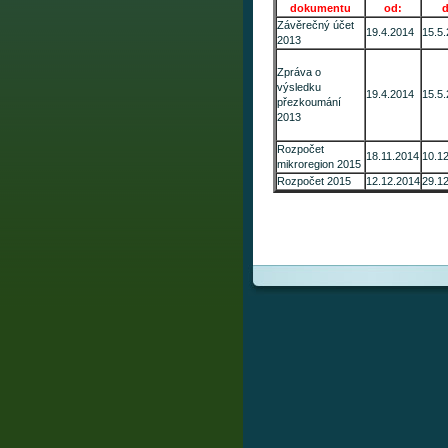
dokumentu
od:
Závěrečný účet
19.4.2014
15.5
2013
Zpráva o
výsledku
19.4.2014
15.5
přezkoumání
2013
Rozpočet
18.11.2014
10.1
mikroregion 2015
Rozpočet 2015
12.12.2014
29.1