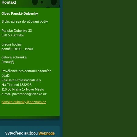
Kontakt
Obec Panské Dubenky
Sídlo, adresa doručování pošty
Panské Dubenky 33
378 53 Strmilov
úřední hodiny
pondělí 18:00 - 19:00
datová schránka
2meaq5j
Pověřenec pro ochranu osobních
údajů
FairData Professionals a.s.
Na Florenci 1332/23
110 00 Praha 1- Nové Město
e-mail: poverenec@telcsko.cz
panske.d
ubenky@s
eznam.cz
Vytvořeno službou
Webnode