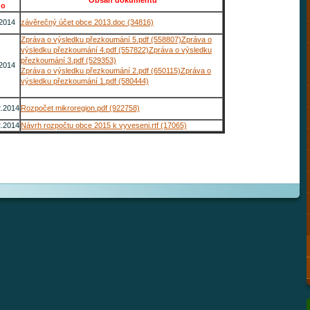
Obsah dokumentu
do
.2014
závěrečný účet obce 2013.doc (34816)
Zpráva o výsledku přezkoumání 5.pdf (558807)
Zpráva o
výsledku přezkoumání 4.pdf (557822)
Zpráva o výsledku
přezkoumání 3.pdf (529353)
.2014
Zpráva o výsledku přezkoumání 2.pdf (650115)
Zpráva o
výsledku přezkoumání 1.pdf (580444)
2.2014
Rozpočet mikroregion.pdf (922758)
2.2014
Návrh rozpočtu obce 2015 k vyveseni.rtf (17065)