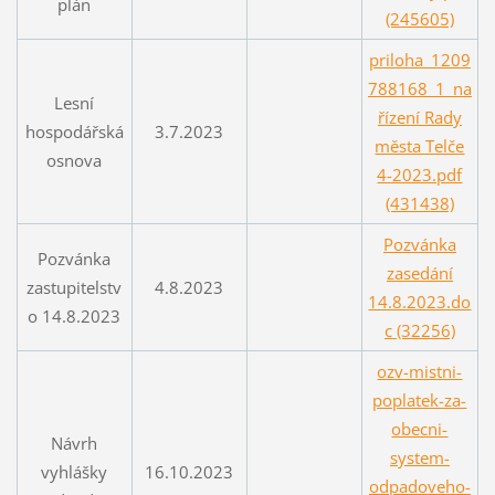
plán
(245605)
priloha_1209
788168_1_na
Lesní
řízení Rady
hospodářská
3.7.2023
města Telče
osnova
4-2023.pdf
(431438)
Pozvánka
Pozvánka
zasedání
zastupitelstv
4.8.2023
14.8.2023.do
o 14.8.2023
c (32256)
ozv-mistni-
poplatek-za-
obecni-
Návrh
system-
vyhlášky
16.10.2023
odpadoveho-