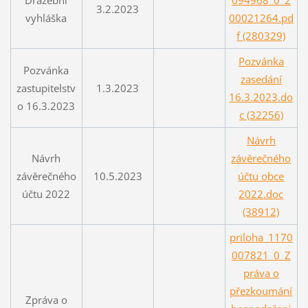
3.2.2023
vyhláška
00021264.pd
f (280329)
Pozvánka
Pozvánka
zasedání
zastupitelstv
1.3.2023
16.3.2023.do
o 16.3.2023
c (32256)
Návrh
Návrh
závěrečného
závěrečného
10.5.2023
účtu obce
účtu 2022
2022.doc
(38912)
priloha_1170
007821_0_Z
práva o
přezkoumání
Zpráva o