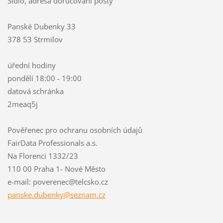
Sídlo, adresa doručování pošty
Panské Dubenky 33
378 53 Strmilov
úřední hodiny
pondělí 18:00 - 19:00
datová schránka
2meaq5j
Pověřenec pro ochranu osobních údajů
FairData Professionals a.s.
Na Florenci 1332/23
110 00 Praha 1- Nové Město
e-mail: poverenec@telcsko.cz
panske.d
ubenky@s
eznam.cz