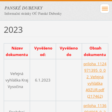
PANSKÉ DUBENKY
Informační stránky OÚ Panské Dubenky
2023
Název
Vyvěšeno
Vyvěšeno
Obsah
dokumentu
od:
do
dokumentu
priloha_1124
971395_0_0
Veřejná
2_Veřejná
vyhláška Kraj
6.1.2023
vyhláška
Vysočina
A9ZUR.pdf
(217462)
priloha_1136
Dražební
094968_0_2