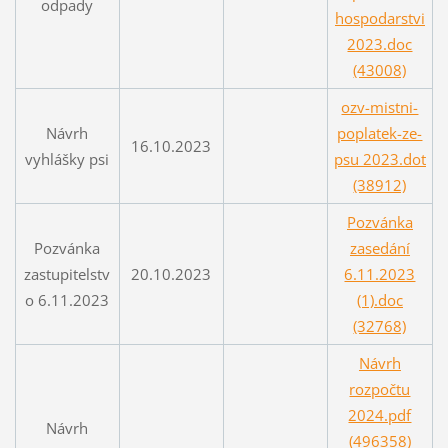
odpady
hospodarstvi
2023.doc
(43008)
ozv-mistni-
Návrh
poplatek-ze-
16.10.2023
vyhlášky psi
psu 2023.dot
(38912)
Pozvánka
Pozvánka
zasedání
zastupitelstv
20.10.2023
6.11.2023
o 6.11.2023
(1).doc
(32768)
Návrh
rozpočtu
2024.pdf
Návrh
(496358)