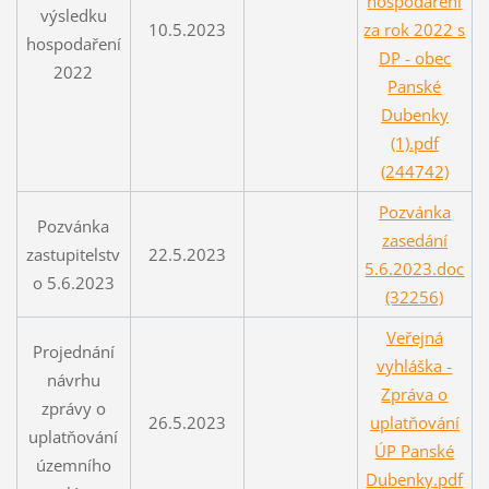
hospodaření
výsledku
10.5.2023
za rok 2022 s
hospodaření
DP - obec
2022
Panské
Dubenky
(1).pdf
(244742)
Pozvánka
Pozvánka
zasedání
zastupitelstv
22.5.2023
5.6.2023.doc
o 5.6.2023
(32256)
Veřejná
Projednání
vyhláška -
návrhu
Zpráva o
zprávy o
26.5.2023
uplatňování
uplatňování
ÚP Panské
územního
Dubenky.pdf