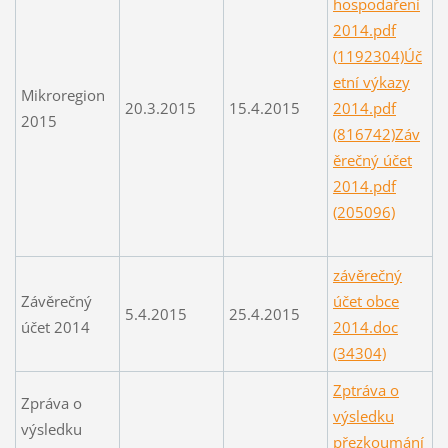
hospodaření
2014.pdf
(1192304)
Úč
etní výkazy
Mikroregion
20.3.2015
15.4.2015
2014.pdf
2015
(816742)
Záv
ěrečný účet
2014.pdf
(205096)
závěrečný
Závěrečný
účet obce
5.4.2015
25.4.2015
účet 2014
2014.doc
(34304)
Zptráva o
Zpráva o
výsledku
výsledku
přezkoumání