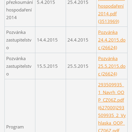
přezkoumání
5.4.2015
25.4.2015
hospodaření
hospodaření
2014.pdf
2014
(3513969)
Pozvánka
Pozvánka
zastupitelstv
14.4.2015
24.4.2015
24.4.2015.do
o
c (26624)
Pozvánka
Pozvánka
zastupitelstv
15.5.2015
25.5.2015
25.5.2015.do
o
c (26624)
293509935_
1_Navrh_OO
P_CZ06Z.pdf
(627000)
293
509935_2_Vy
hlaska_OOP_
Program
CZ06Z.pdf