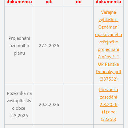
dokumentu
od:
do
dokumentu
Veřejná
vyhláška -
Oznámení
opakovaného
Projednání
veřejného
územního
27.2.2026
projednání
plánu
Změny č. 1
ÚP Panské
Dubenky.pdf
(387532)
Pozvánka
Pozvánka na
zasedání
zastupitelstv
20.2.2026
2.3.2026
o obce
(1).doc
2.3.2026
(32256)