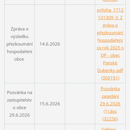
priloha_1712
131309_0_Z
práva o
Zpráva o
přezkoumání
výsledku
hospodaření
přezkoumání
14.6.2026
za rok 2025 s
hospodaření
DP - obec
obce
Panské
Dubenky.pdf
(300191)
Pozvánka
Pozvánka na
zasedání
zastupitelstv
15.6.2026
29.6.2026
o obce
(1).doc
29.6.2026
(32256)
Sdělení -