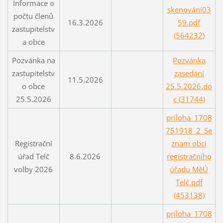
Informace o
skenování03
počtu členů
16.3.2026
59.pdf
zastupitelstv
(564232)
a obce
Pozvánka na
Pozvánka
zastupitelstv
zasedání
11.5.2026
o obce
25.5.2026.do
25.5.2026
c (31744)
priloha_1708
751918_2_Se
Registrační
znam obcí
úřad Telč
8.6.2026
registračního
volby 2026
úřadu MěÚ
Telč.pdf
(453138)
priloha_1708