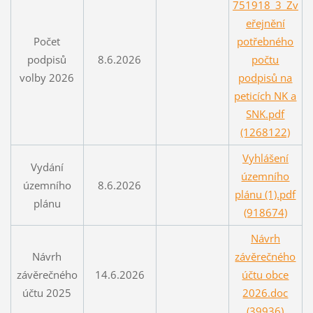
751918_3_Zv
eřejnění
Počet
potřebného
podpisů
8.6.2026
počtu
volby 2026
podpisů na
peticích NK a
SNK.pdf
(1268122)
Vyhlášení
Vydání
územního
územního
8.6.2026
plánu (1).pdf
plánu
(918674)
Návrh
Návrh
závěrečného
závěrečného
14.6.2026
účtu obce
účtu 2025
2026.doc
(39936)