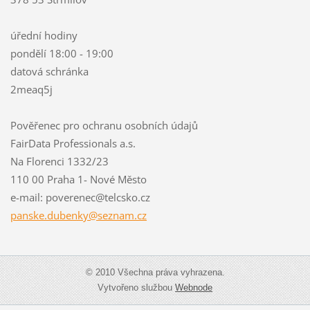
úřední hodiny
pondělí 18:00 - 19:00
datová schránka
2meaq5j
Pověřenec pro ochranu osobních údajů
FairData Professionals a.s.
Na Florenci 1332/23
110 00 Praha 1- Nové Město
e-mail: poverenec@telcsko.cz
panske.d
ubenky@s
eznam.cz
© 2010 Všechna práva vyhrazena.
Vytvořeno službou
Webnode