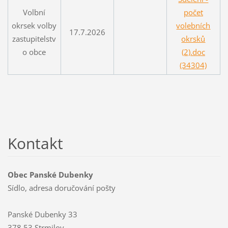
Volbní
počet
okrsek volby
volebních
17.7.2026
zastupitelstv
okrsků
o obce
(2).doc
(34304)
Kontakt
Obec Panské Dubenky
Sídlo, adresa doručování pošty
Panské Dubenky 33
378 53 Strmilov