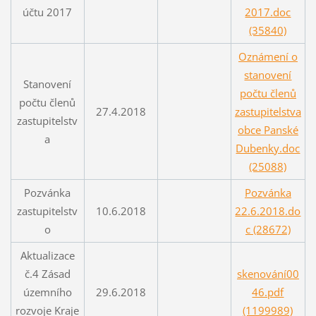
účtu 2017
2017.doc
(35840)
Oznámení o
stanovení
Stanovení
počtu členů
počtu členů
27.4.2018
zastupitelstva
zastupitelstv
obce Panské
a
Dubenky.doc
(25088)
Pozvánka
Pozvánka
zastupitelstv
10.6.2018
22.6.2018.do
o
c (28672)
Aktualizace
č.4 Zásad
skenování00
územního
29.6.2018
46.pdf
rozvoje Kraje
(1199989)