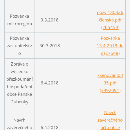
pozv 180326
Pozvánka
9.3.2018
členská.pdf
mikroregion
(205459)
Pozvánka
Pozvánka
zastupitelstv
30.3.2018
13.4.2018.do
o
c (27648)
Zpráva o
výsledku
skenování00
přezkoumání
6.4.2018
35.pdf
hospodaření
(3992091)
obce Panské
Dubenky
Návrh
Návrh
závěrečného
závěrečného
6.4.2018
účtu obce