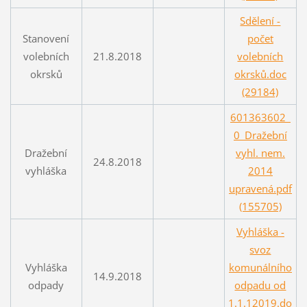
Sdělení -
Stanovení
počet
volebních
21.8.2018
volebních
okrsků
okrsků.doc
(29184)
601363602_
0_Dražební
Dražební
vyhl. nem.
24.8.2018
vyhláška
2014
upravená.pdf
(155705)
Vyhláška -
svoz
Vyhláška
komunálního
14.9.2018
odpady
odpadu od
1.1.12019.do