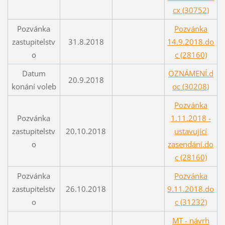
cx (30752)
Pozvánka
Pozvánka
zastupitelstv
31.8.2018
14.9.2018.do
o
c (28160)
Datum
OZNÁMENÍ.d
20.9.2018
konání voleb
oc (30208)
Pozvánka
Pozvánka
1.11.2018 -
zastupitelstv
20.10.2018
ustavující
o
zasendání.do
c (28160)
Pozvánka
Pozvánka
zastupitelstv
26.10.2018
9.11.2018.do
o
c (31232)
MT - návrh