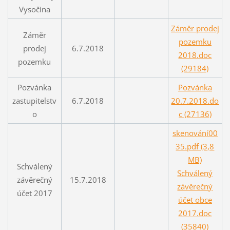
Vysočina
Záměr prodej
Záměr
pozemku
prodej
6.7.2018
2018.doc
pozemku
(29184)
Pozvánka
Pozvánka
zastupitelstv
6.7.2018
20.7.2018.do
o
c (27136)
skenování00
35.pdf (3,8
MB)
Schválený
Schválený
závěrečný
15.7.2018
závěrečný
účet 2017
účet obce
2017.doc
(35840)