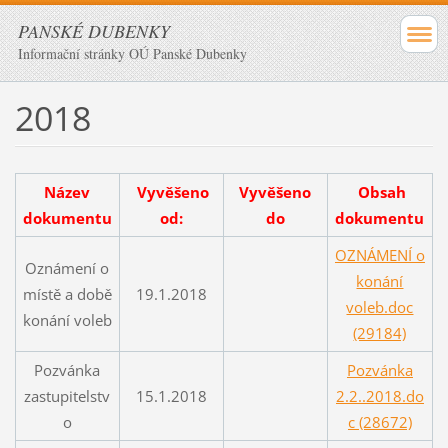
PANSKÉ DUBENKY
Informační stránky OÚ Panské Dubenky
2018
Název
Vyvěšeno
Vyvěšeno
Obsah
dokumentu
od:
do
dokumentu
OZNÁMENÍ o
Oznámení o
konání
místě a době
19.1.2018
voleb.doc
konání voleb
(29184)
Pozvánka
Pozvánka
zastupitelstv
15.1.2018
2.2..2018.do
o
c (28672)