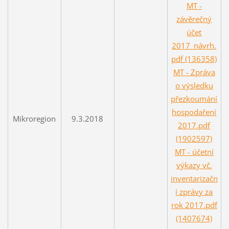
MT -
závěrečný
účet
2017_návrh.
pdf (136358)
MT - Zpráva
o výsledku
přezkoumání
hospodaření
Mikroregion
9.3.2018
2017.pdf
(1902597)
MT - účetní
výkazy vč.
inventarizačn
í zprávy za
rok 2017.pdf
(1407674)