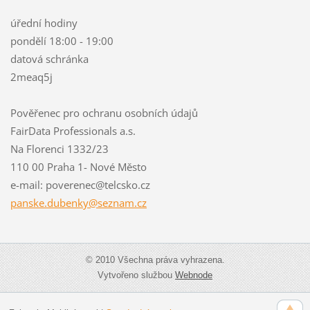
úřední hodiny
pondělí 18:00 - 19:00
datová schránka
2meaq5j
Pověřenec pro ochranu osobních údajů
FairData Professionals a.s.
Na Florenci 1332/23
110 00 Praha 1- Nové Město
e-mail: poverenec@telcsko.cz
panske.d
ubenky@s
eznam.cz
© 2010 Všechna práva vyhrazena.
Vytvořeno službou
Webnode