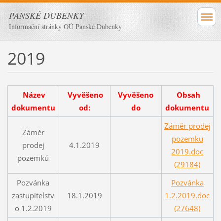
PANSKÉ DUBENKY
Informační stránky OÚ Panské Dubenky
2019
Název
Vyvěšeno
Vyvěšeno
Obsah
dokumentu
od:
do
dokumentu
Záměr prodej
Záměr
pozemku
prodej
4.1.2019
2019.doc
pozemků
(29184)
Pozvánka
Pozvánka
zastupitelstv
18.1.2019
1.2.2019.doc
o 1.2.2019
(27648)