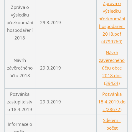
Zpráva o
Zpráva o
výsledku
výsledku
přezkoumání
přezkoumání
29.3.2019
hospodaření
hospodaření
2018.pdf
2018
(4799760)
Návrh
Návrh
závěrečného
závěrečného
29.3.2019
účtu obce
účtu 2018
2018.doc
(39424)
Pozvánka
Pozvánka
zastupitelstv
29.3.2019
18.4.2019.do
o 18.4.2019
c (28672)
Sdělení -
Informace o
počet
počtu