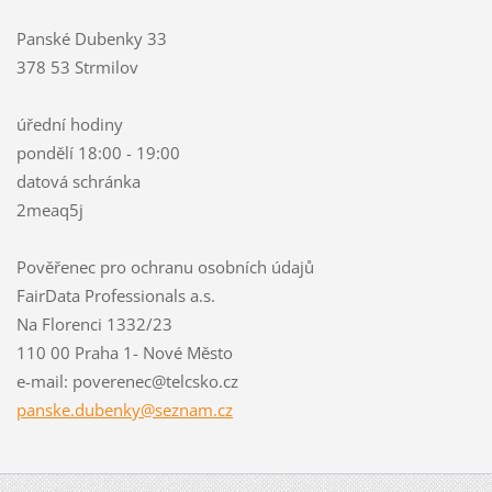
Panské Dubenky 33
378 53 Strmilov
úřední hodiny
pondělí 18:00 - 19:00
datová schránka
2meaq5j
Pověřenec pro ochranu osobních údajů
FairData Professionals a.s.
Na Florenci 1332/23
110 00 Praha 1- Nové Město
e-mail: poverenec@telcsko.cz
panske.d
ubenky@s
eznam.cz